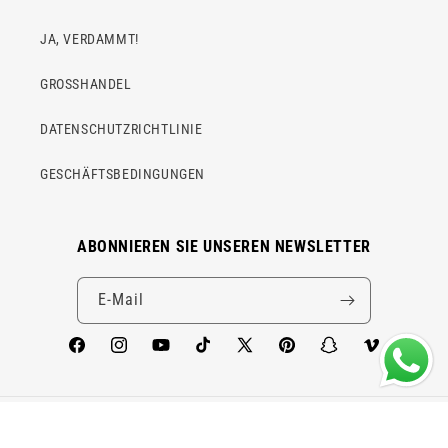
JA, VERDAMMT!
GROSSHANDEL
DATENSCHUTZRICHTLINIE
GESCHÄFTSBEDINGUNGEN
ABONNIEREN SIE UNSEREN NEWSLETTER
E-Mail
Facebook
Instagram
YouTube
TikTok
X
Pinterest
Snapchat
Vimeo
(Twitter)
Land/Region
Sprache