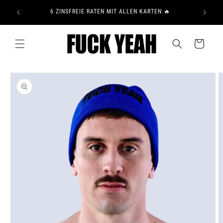
Direkt
15 % R
zum
⭐⭐⭐
6 ZINSFREIE RATEN MIT ALLEN KARTEN 🔥
Inhalt
Warenkorb
u
roduktinformationen
pringen