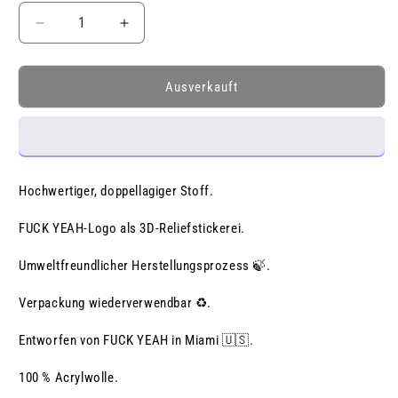
Verringere
Erhöhe
die
die
Menge
Menge
für
für
Ausverkauft
BLUE
BLUE
BEANIE
BEANIE
Hochwertiger, doppellagiger Stoff.
FUCK YEAH-Logo als 3D-Reliefstickerei.
Umweltfreundlicher Herstellungsprozess 🍃.
Verpackung wiederverwendbar ♻️.
Entworfen von FUCK YEAH in Miami 🇺🇸.
100 % Acrylwolle.