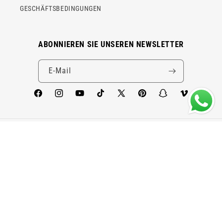
GESCHÄFTSBEDINGUNGEN
ABONNIEREN SIE UNSEREN NEWSLETTER
E-Mail
Facebook
Instagram
YouTube
TikTok
X
Pinterest
Snapchat
Vimeo
(Twitter)
Land/Region
Sprache
Argentinien | ARS $
Deutsch
Zahlungsmethoden
© 2026 FUCK YEAH. Alle Rechte vorbehalten. American Fashion LLC, USA.