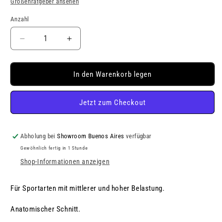
Größenratgeber ansehen
verfügbar
verfügbar
verfügbar
Anzahl
Anzahl
Verringere
Erhöhe
die
die
Menge
Menge
für
für
In den Warenkorb legen
ROUGE
ROUGE
WRESTLING
WRESTLING
Jetzt zum Checkout
SINGLET
SINGLET
Abholung bei
Showroom Buenos Aires
verfügbar
Gewöhnlich fertig in 1 Stunde
Shop-Informationen anzeigen
Für Sportarten mit mittlerer und hoher Belastung.
Anatomischer Schnitt.