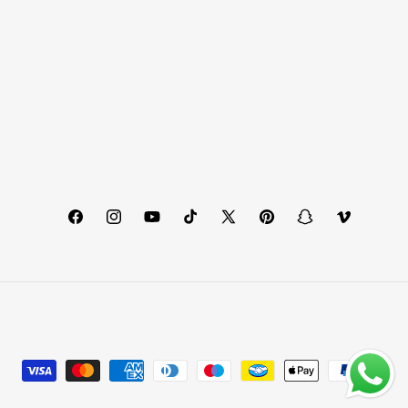
Facebook
Instagram
YouTube
TikTok
X
Pinterest
Snapchat
Vimeo
(Twitter)
Metodi
di