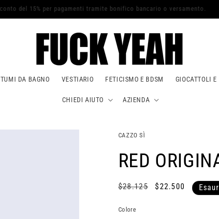
Sconto del 15% per pagamenti tramite bonifico bancario o versamento.
TUMI DA BAGNO
VESTIARIO
FETICISMO E BDSM
GIOCATTOLI E
CHIEDI AIUTO
AZIENDA
CAZZO SÌ
RED ORIGIN
Prezzo
$28.125
Prezzo
$22.500
Esaur
di
scontato
listino
Colore