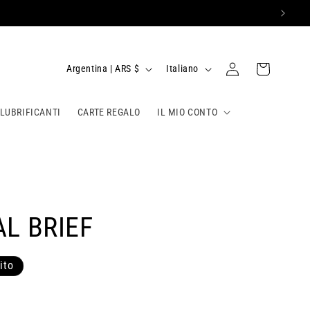
P
L
Accedi
Carrello
Argentina | ARS $
Italiano
a
i
e
n
 LUBRIFICANTI
CARTE REGALO
IL MIO CONTO
s
g
e
u
/
a
A
r
AL BRIEF
e
a
ito
g
e