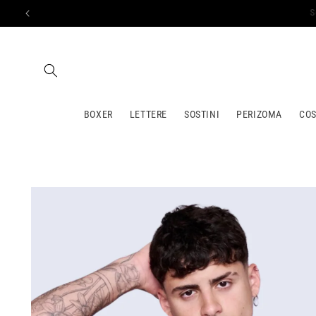
Vai
direttamente
ai contenuti
BOXER
LETTERE
SOSTINI
PERIZOMA
COS
Passa alle
informazioni
sul prodotto