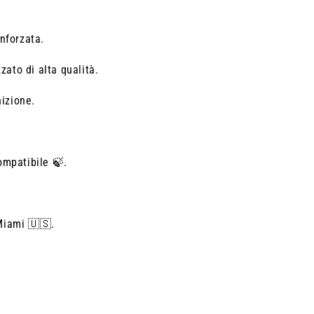
nforzata.
zato di alta qualità.
nizione.
ompatibile 🍃.
Miami 🇺🇸.