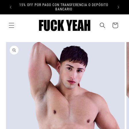
Ir
15% OFF POR PAGO CON TRANSFERENCIA O DEPÓSITO
directamente
TAS 🔥
BANCARIO
al contenido
Carrito
Ir
directamente
a la
información
del producto