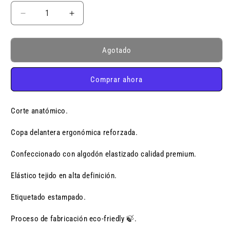
Reducir
Aumentar
cantidad
cantidad
para
para
NIGHTLIFE
NIGHTLIFE
Agotado
JOCKSTRAP
JOCKSTRAP
Comprar ahora
Corte anatómico.
Copa delantera ergonómica reforzada.
Confeccionado con algodón elastizado calidad premium.
Elástico tejido en alta definición.
Etiquetado estampado.
Proceso de fabricación eco-friedly 🍃.