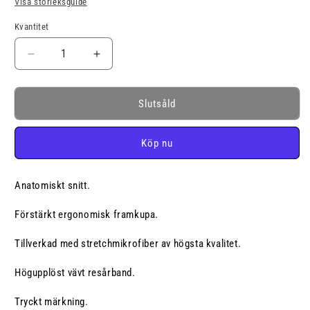
Visa storleksguide
inte
inte
inte
inte
inte
inte
tillgänglig
tillgänglig
tillgänglig
tillgänglig
tillgänglig
tillgänglig
Kvantitet
Kvantitet
Minska
Öka
kvantitet
kvantitet
för
för
THE
THE
Slutsåld
PEACH
PEACH
BUBBLE
BUBBLE
Köp nu
BUTT
BUTT
JOCKSTRAP
JOCKSTRAP
Anatomiskt snitt.
Förstärkt ergonomisk framkupa.
Tillverkad med stretchmikrofiber av högsta kvalitet.
Högupplöst vävt resårband.
Tryckt märkning.